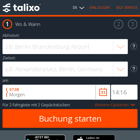
DE
EINLOGGEN
SELF SERVICE
Wo & Wann
Abholort:
Zielort:
am:
07.08
Morgen
Für
2 Fahrgäste
mit
2 Gepäckstücken
Weitere Optionen