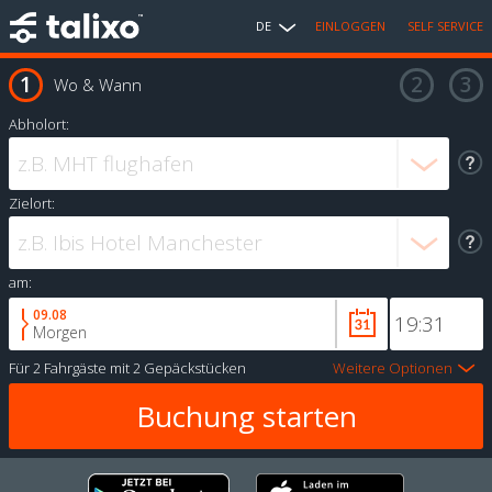
DE
EINLOGGEN
SELF SERVICE
Wo & Wann
Abholort:
Zielort:
am:
09.08
Morgen
Für
2 Fahrgäste
mit
2 Gepäckstücken
Weitere Optionen