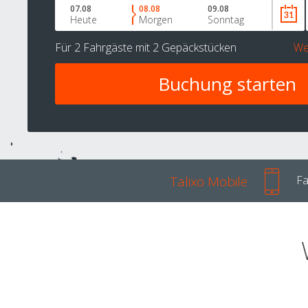
07.08
08.08
09.08
Heute
Morgen
Sonntag
Für
2 Fahrgäste
mit
2 Gepäckstücken
We
Talixo Mobile
Fa