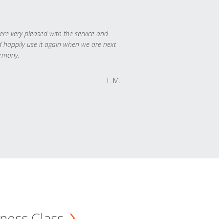
re very pleased with the service and
 happily use it again when we are next
rmany.
T. M.
ness Class