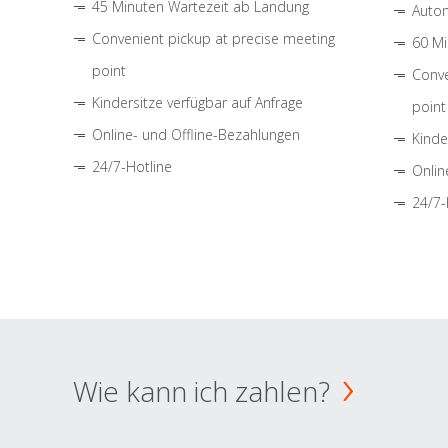
45 Minuten Wartezeit ab Landung
Autom
Convenient pickup at precise meeting
60 Mi
point
Conve
Kindersitze verfügbar auf Anfrage
point
Online- und Offline-Bezahlungen
Kinde
24/7-Hotline
Onlin
24/7-
Wie kann ich zahlen?