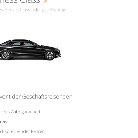
s-Benz E-Class oder gleichwärtig
vorit der Geschäftsreisenden
rzes Auto garantiert
reis
schsprechender Fahrer