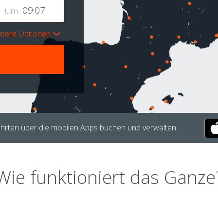
um
itere Optionen
hrten über die mobilen Apps buchen und verwalten.
Wie funktioniert das Ganze