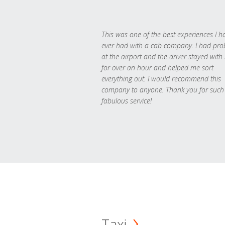
This was one of the best experiences I h
ever had with a cab company. I had pr
at the airport and the driver stayed with
for over an hour and helped me sort
everything out. I would recommend this
company to anyone. Thank you for such
fabulous service!
Taxi