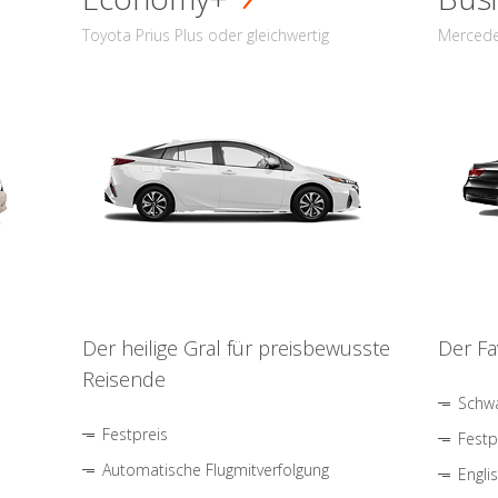
Toyota Prius Plus oder gleichwertig
Mercede
Der heilige Gral für preisbewusste
Der Fa
Reisende
Schwa
Festpreis
Festp
Automatische Flugmitverfolgung
Engli