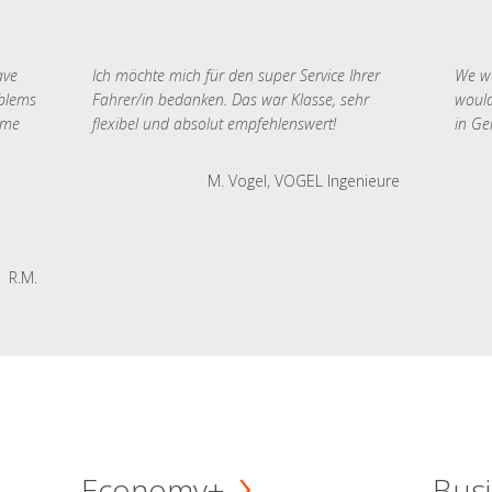
ave
Ich möchte mich für den super Service Ihrer
We we
oblems
Fahrer/in bedanken. Das war Klasse, sehr
would
 me
flexibel und absolut empfehlenswert!
in Ge
M. Vogel, VOGEL Ingenieure
R.M.
Economy+
Busi