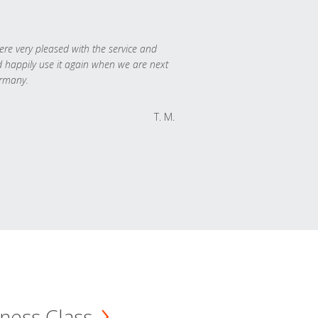
re very pleased with the service and
 happily use it again when we are next
rmany.
T. M.
ness Class