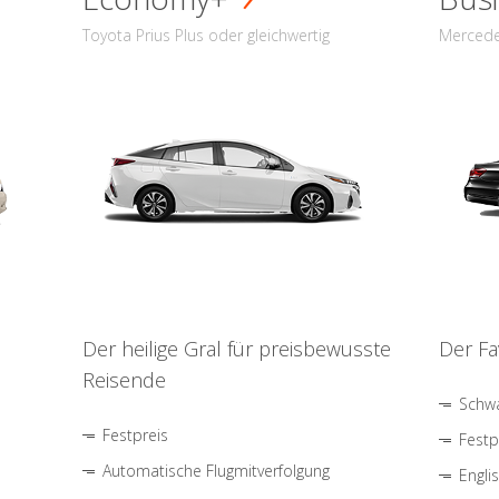
Toyota Prius Plus oder gleichwertig
Mercede
Der heilige Gral für preisbewusste
Der Fa
Reisende
Schwa
Festpreis
Festp
Automatische Flugmitverfolgung
Engli