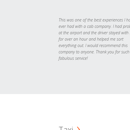
This was one of the best experiences I h
ever had with a cab company. I had pr
at the airport and the driver stayed with
for over an hour and helped me sort
everything out. I would recommend this
company to anyone. Thank you for such
fabulous service!
Taxi