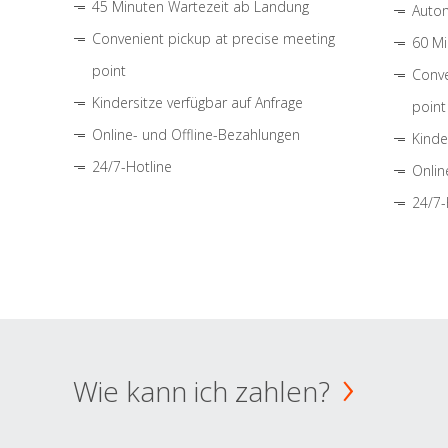
45 Minuten Wartezeit ab Landung
Autom
Convenient pickup at precise meeting
60 Mi
point
Conve
Kindersitze verfügbar auf Anfrage
point
Online- und Offline-Bezahlungen
Kinde
24/7-Hotline
Onlin
24/7-
Wie kann ich zahlen?