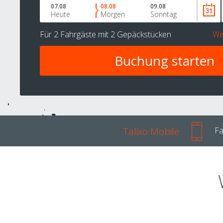
07.08
08.08
09.08
Heute
Morgen
Sonntag
Für
2 Fahrgäste
mit
2 Gepäckstücken
We
Talixo Mobile
Fa