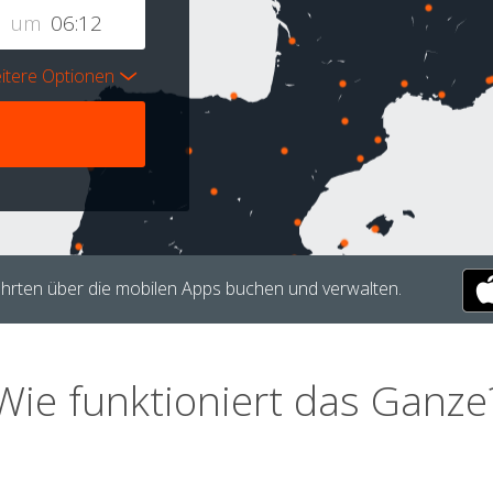
um
itere Optionen
hrten über die mobilen Apps buchen und verwalten.
Wie funktioniert das Ganze