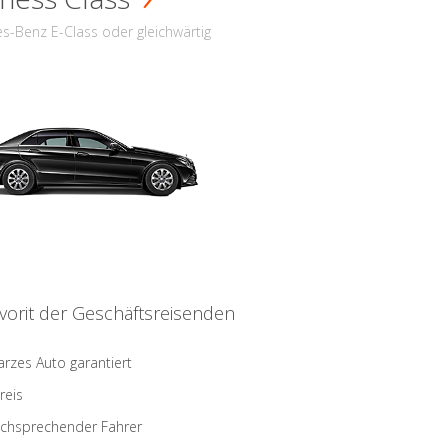
s-Benz E-Class oder gleichwärtig
vorit der Geschäftsreisenden
rzes Auto garantiert
reis
schsprechender Fahrer