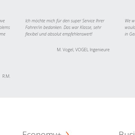
ave
Ich möchte mich für den super Service Ihrer
We we
oblems
Fahrer/in bedanken. Das war Klasse, sehr
would
 me
flexibel und absolut empfehlenswert!
in Ge
M. Vogel, VOGEL Ingenieure
R.M.
Economy+
Busi