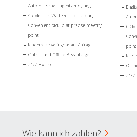
Automatische Flugmitverfolgung
Engli
45 Minuten Wartezeit ab Landung
Autom
Convenient pickup at precise meeting
60 Mi
point
Conve
Kindersitze verfügbar auf Anfrage
point
Online- und Offline-Bezahlungen
Kinde
24/7-Hotline
Onlin
24/7-
Wie kann ich zahlen?