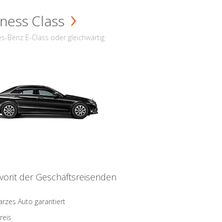
ness Class
s-Benz E-Class oder gleichwärtig
vorit der Geschäftsreisenden
rzes Auto garantiert
reis