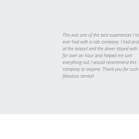
This was one of the best experiences I h
ever had with a cab company. I had pr
at the airport and the driver stayed with
for over an hour and helped me sort
everything out. I would recommend this
company to anyone. Thank you for such
fabulous service!