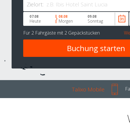
Zielort:
07.08
08.08
09.08
Heute
Morgen
Sonntag
Für
2 Fahrgäste
mit
2 Gepäckstücken
We
Talixo Mobile
Fa