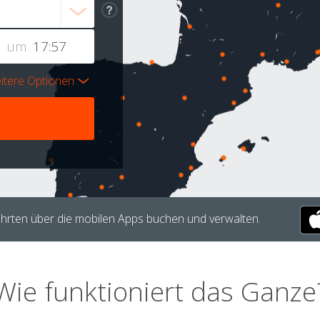
um
itere Optionen
hrten über die mobilen Apps buchen und verwalten.
Wie funktioniert das Ganze