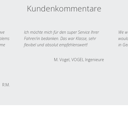
Kundenkommentare
ave
Ich möchte mich für den super Service Ihrer
We we
oblems
Fahrer/in bedanken. Das war Klasse, sehr
would
 me
flexibel und absolut empfehlenswert!
in Ge
M. Vogel, VOGEL Ingenieure
R.M.