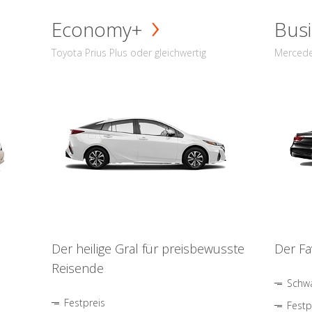
Economy+
Busi
Toyota Prius Plus oder gleichwertig
Mercede
Der heilige Gral für preisbewusste
Der Fa
Reisende
Schwa
Festpreis
Festp