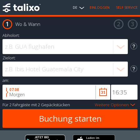
DE
EINLOGGEN
SELF SERVICE
Wo & Wann
Abholort:
Zielort:
am:
07.08
Morgen
Für
2 Fahrgäste
mit
2 Gepäckstücken
Weitere Optionen