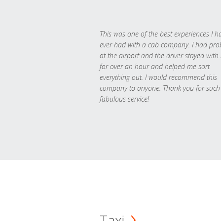
This was one of the best experiences I h
ever had with a cab company. I had pr
at the airport and the driver stayed with
for over an hour and helped me sort
everything out. I would recommend this
company to anyone. Thank you for such
fabulous service!
Taxi