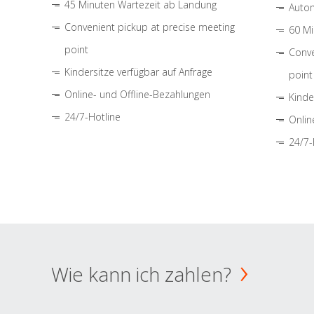
45 Minuten Wartezeit ab Landung
Autom
Convenient pickup at precise meeting
60 Mi
point
Conve
Kindersitze verfügbar auf Anfrage
point
Online- und Offline-Bezahlungen
Kinde
24/7-Hotline
Onlin
24/7-
Wie kann ich zahlen?