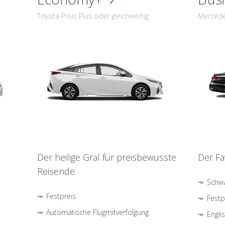
Toyota Prius Plus oder gleichwertig
Mercede
Der heilige Gral für preisbewusste
Der Fa
Reisende
Schwa
Festpreis
Festp
Automatische Flugmitverfolgung
Engli