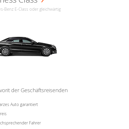
s-Benz E-Class oder gleichwärtig
vorit der Geschäftsreisenden
rzes Auto garantiert
reis
schsprechender Fahrer