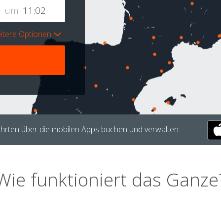
um
itere Optionen
hrten über die mobilen Apps buchen und verwalten.
Wie funktioniert das Ganze