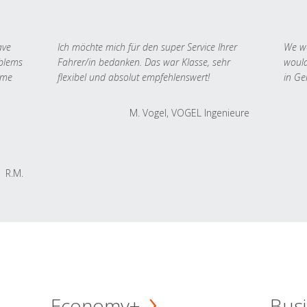
ave
Ich möchte mich für den super Service Ihrer
We we
oblems
Fahrer/in bedanken. Das war Klasse, sehr
would
 me
flexibel und absolut empfehlenswert!
in Ge
M. Vogel, VOGEL Ingenieure
R.M.
Economy+
Busi