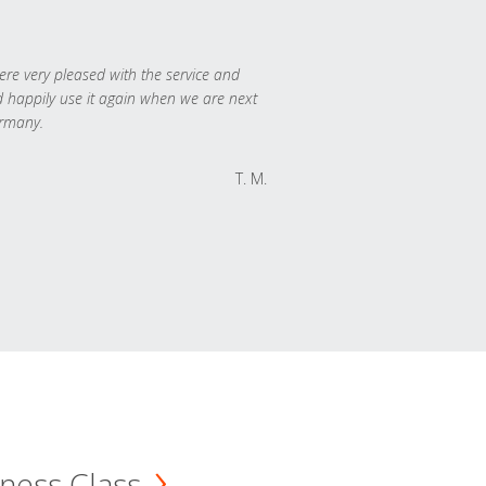
re very pleased with the service and
 happily use it again when we are next
rmany.
T. M.
ness Class