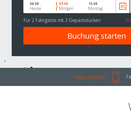
08.08
09.08
10.08
Heute
Morgen
Montag
Für
2 Fahrgäste
mit
2 Gepäckstücken
We
Talixo Mobile
Fa