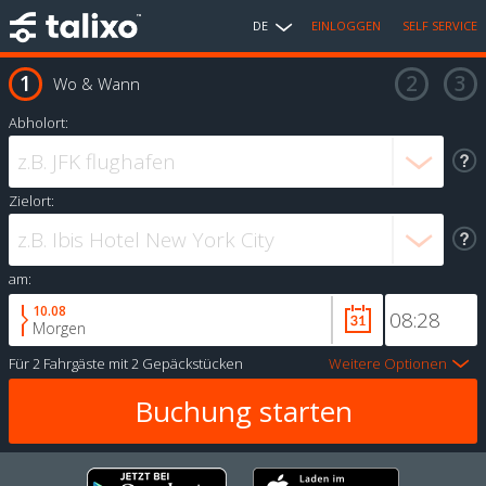
DE
EINLOGGEN
SELF SERVICE
Wo & Wann
Abholort:
Zielort:
am:
10.08
Morgen
Für
2 Fahrgäste
mit
2 Gepäckstücken
Weitere Optionen