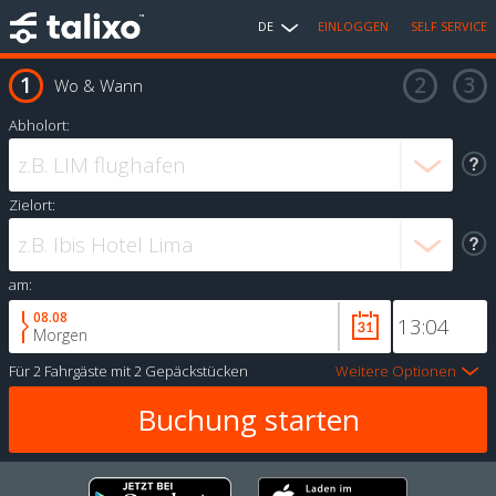
DE
EINLOGGEN
SELF SERVICE
Wo & Wann
Abholort:
Zielort:
am:
08.08
Morgen
Für
2 Fahrgäste
mit
2 Gepäckstücken
Weitere Optionen