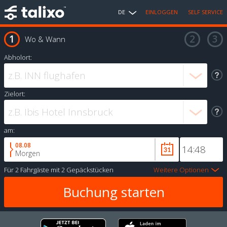
DE
EINLOGGEN
SELF SERVICE
Wo & Wann
Abholort:
Zielort:
am:
08.08
Morgen
Für
2 Fahrgäste
mit
2 Gepäckstücken
Weitere Optionen