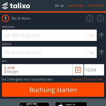
DE
EINLOGGEN
SELF SERVICE
Wo & Wann
Abholort:
Zielort:
am:
10.08
Morgen
Für
2 Fahrgäste
mit
2 Gepäckstücken
Weitere Optionen