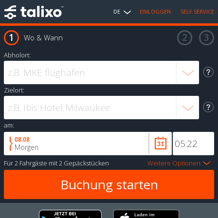
DE
EINLOGGEN
SELF SERVICE
Wo & Wann
Abholort:
Zielort:
am:
08.08
Morgen
Für
2 Fahrgäste
mit
2 Gepäckstücken
Weitere Optionen