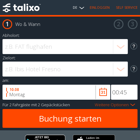
DE
EINLOGGEN
SELF SERVICE
Wo & Wann
Abholort:
Zielort:
am:
10.08
Montag
Für
2 Fahrgäste
mit
2 Gepäckstücken
Weitere Optionen