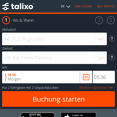
DE
EINLOGGEN
SELF SERVICE
Wo & Wann
Abholort:
Zielort:
am:
08.08
Morgen
Für
2 Fahrgäste
mit
2 Gepäckstücken
Weitere Optionen