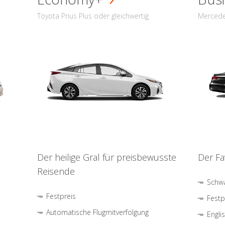
Toyota Prius Plus oder gleichwertig
Mercede
Der heilige Gral für preisbewusste
Der Fa
Reisende
Schwa
Festpreis
Festp
Automatische Flugmitverfolgung
Engli