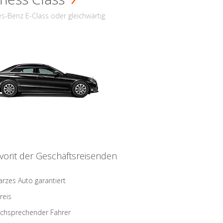
s-Benz E-Class oder gleichwärtig
vorit der Geschäftsreisenden
rzes Auto garantiert
reis
schsprechender Fahrer