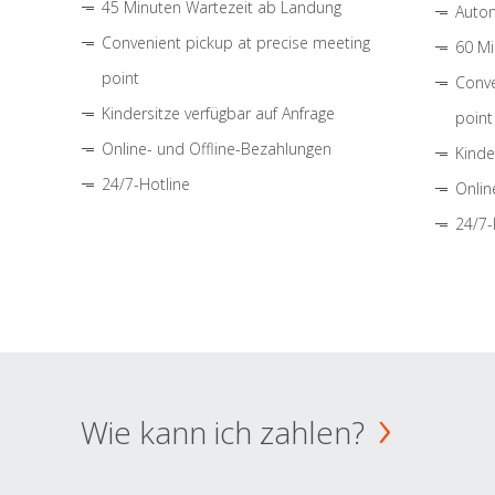
45 Minuten Wartezeit ab Landung
Autom
Convenient pickup at precise meeting
60 Mi
point
Conve
Kindersitze verfügbar auf Anfrage
point
Online- und Offline-Bezahlungen
Kinde
24/7-Hotline
Onlin
24/7-
Wie kann ich zahlen?