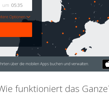
um
itere Optionen
hrten über die mobilen Apps buchen und verwalten.
Wie funktioniert das Ganze