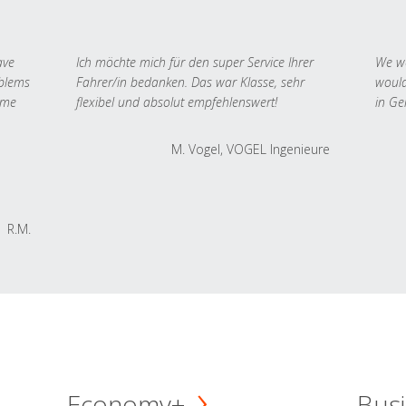
ave
Ich möchte mich für den super Service Ihrer
We we
oblems
Fahrer/in bedanken. Das war Klasse, sehr
would
 me
flexibel und absolut empfehlenswert!
in Ge
M. Vogel, VOGEL Ingenieure
R.M.
Economy+
Busi