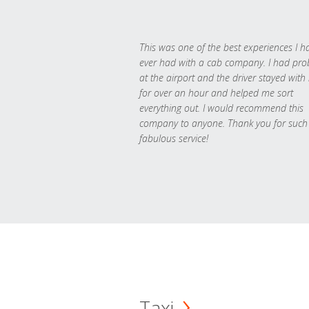
This was one of the best experiences I h
ever had with a cab company. I had pr
at the airport and the driver stayed with
for over an hour and helped me sort
everything out. I would recommend this
company to anyone. Thank you for such
fabulous service!
Taxi