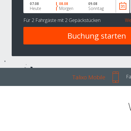
07.08
08.08
09.08
Heute
Morgen
Sonntag
Für
2 Fahrgäste
mit
2 Gepäckstücken
We
Talixo Mobile
Fa