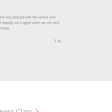
re very pleased with the service and
 happily use it again when we are next
rmany.
T. M.
ness Class