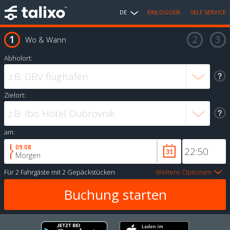
DE
EINLOGGEN
SELF SERVICE
Wo & Wann
Abholort:
Zielort:
am:
09.08
Morgen
Für
2 Fahrgäste
mit
2 Gepäckstücken
Weitere Optionen