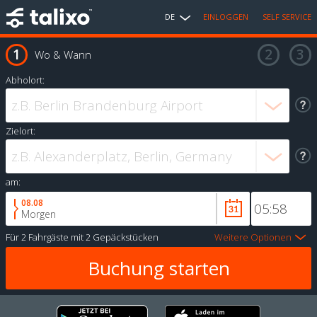
DE
EINLOGGEN
SELF SERVICE
Wo & Wann
Abholort:
Zielort:
am:
08.08
Morgen
Für
2 Fahrgäste
mit
2 Gepäckstücken
Weitere Optionen