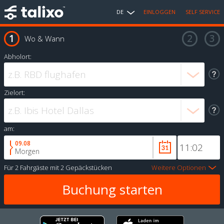
DE
EINLOGGEN
SELF SERVICE
Wo & Wann
Abholort:
Zielort:
am:
09.08
Morgen
Für
2 Fahrgäste
mit
2 Gepäckstücken
Weitere Optionen