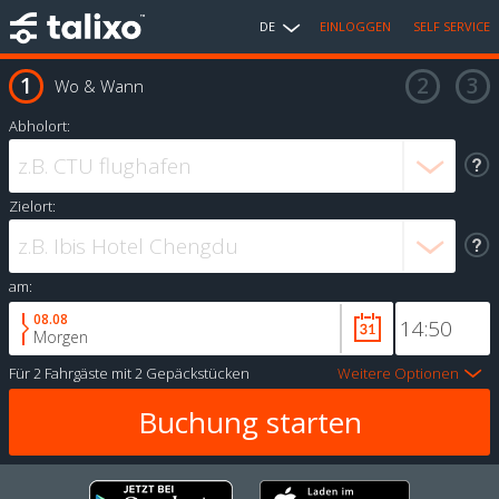
DE
EINLOGGEN
SELF SERVICE
Wo & Wann
Abholort:
Zielort:
am:
08.08
Morgen
Für
2 Fahrgäste
mit
2 Gepäckstücken
Weitere Optionen