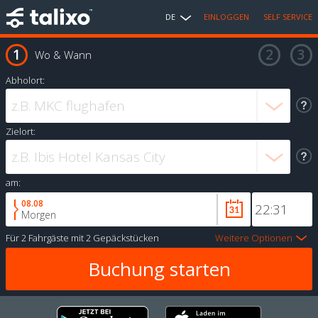
DE
EINLOGGEN
SELF SERVICE
Wo & Wann
Abholort:
Zielort:
am:
08.08
Morgen
Für
2 Fahrgäste
mit
2 Gepäckstücken
Weitere Optionen