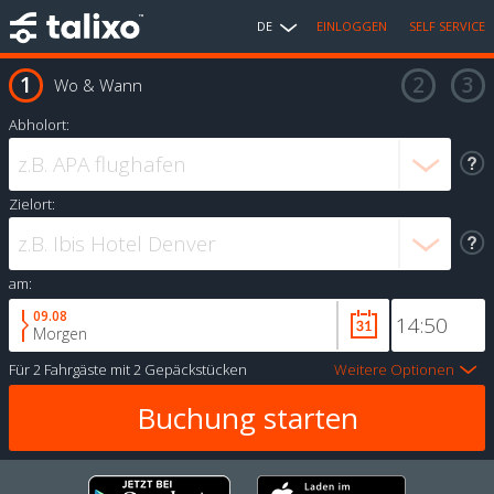
DE
EINLOGGEN
SELF SERVICE
Wo & Wann
Abholort:
Zielort:
am:
09.08
Morgen
Für
2 Fahrgäste
mit
2 Gepäckstücken
Weitere Optionen