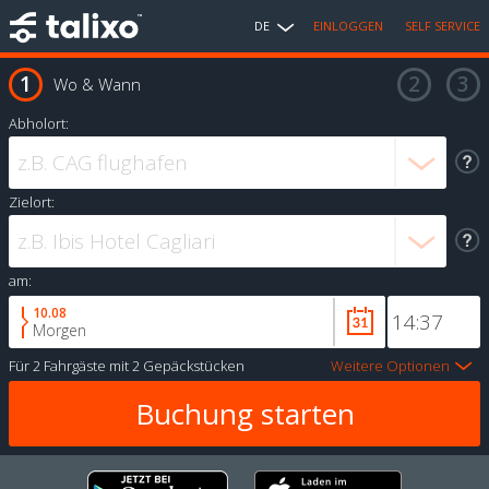
DE
EINLOGGEN
SELF SERVICE
Wo & Wann
Abholort:
Zielort:
am:
10.08
Morgen
Für
2 Fahrgäste
mit
2 Gepäckstücken
Weitere Optionen