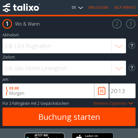
DE
EINLOGGEN
SELF SERVICE
Wo & Wann
Abholort:
Zielort:
am:
09.08
Morgen
Für
2 Fahrgäste
mit
2 Gepäckstücken
Weitere Optionen