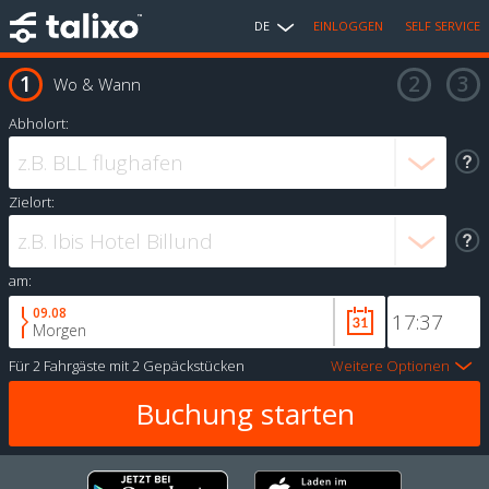
DE
EINLOGGEN
SELF SERVICE
Wo & Wann
Abholort:
Zielort:
am:
09.08
Morgen
Für
2 Fahrgäste
mit
2 Gepäckstücken
Weitere Optionen