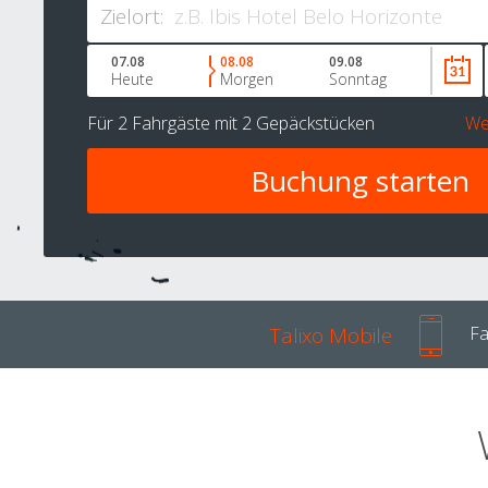
Zielort:
07.08
08.08
09.08
Heute
Morgen
Sonntag
Für
2 Fahrgäste
mit
2 Gepäckstücken
We
Talixo Mobile
Fa