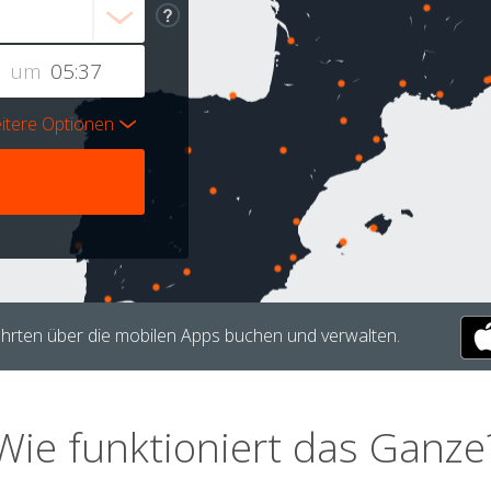
um
itere Optionen
hrten über die mobilen Apps buchen und verwalten.
Wie funktioniert das Ganze