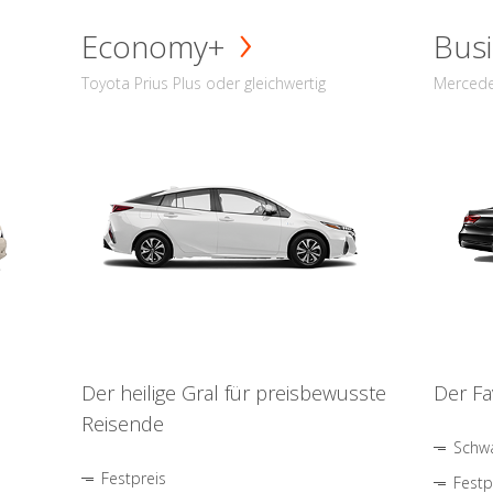
Economy+
Busi
Toyota Prius Plus oder gleichwertig
Mercede
Der heilige Gral für preisbewusste
Der Fa
Reisende
Schwa
Festpreis
Festp