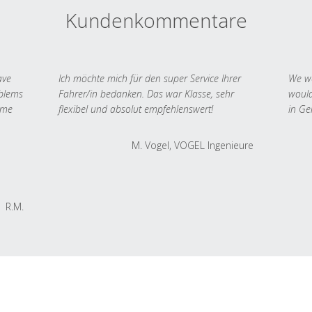
Kundenkommentare
ave
Ich möchte mich für den super Service Ihrer
We we
oblems
Fahrer/in bedanken. Das war Klasse, sehr
would
 me
flexibel und absolut empfehlenswert!
in Ge
M. Vogel, VOGEL Ingenieure
R.M.