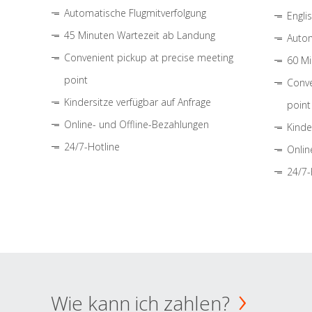
Automatische Flugmitverfolgung
Engli
45 Minuten Wartezeit ab Landung
Autom
Convenient pickup at precise meeting
60 Mi
point
Conve
Kindersitze verfügbar auf Anfrage
point
Online- und Offline-Bezahlungen
Kinde
24/7-Hotline
Onlin
24/7-
Wie kann ich zahlen?