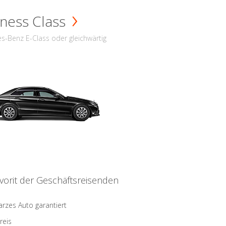
ness Class
s-Benz E-Class oder gleichwärtig
vorit der Geschäftsreisenden
rzes Auto garantiert
reis