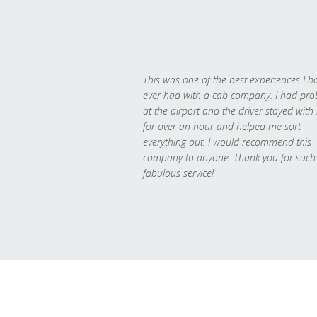
This was one of the best experiences I h
ever had with a cab company. I had pr
at the airport and the driver stayed with
for over an hour and helped me sort
everything out. I would recommend this
company to anyone. Thank you for such
fabulous service!