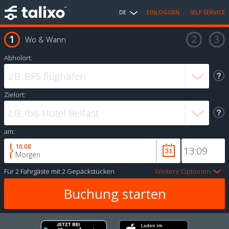
DE
EINLOGGEN
SELF SERVICE
Wo & Wann
Abholort:
Zielort:
am:
10.08
Morgen
Für
2 Fahrgäste
mit
2 Gepäckstücken
Weitere Optionen