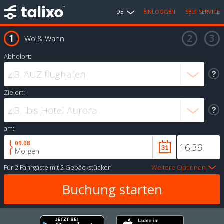
DE
EINLOGGEN
SELF SERVICE
Wo & Wann
Abholort:
Zielort:
am:
09.08
Morgen
Für
2 Fahrgäste
mit
2 Gepäckstücken
Weitere Optionen