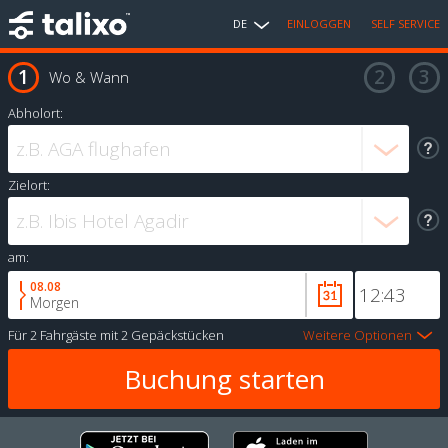
DE
EINLOGGEN
SELF SERVICE
Wo & Wann
Abholort:
Zielort:
am:
08.08
Morgen
Für
2 Fahrgäste
mit
2 Gepäckstücken
Weitere Optionen