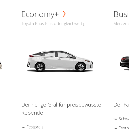
Economy+
Busi
Toyota Prius Plus oder gleichwertig
Mercede
Der heilige Gral für preisbewusste
Der Fa
Reisende
Schwa
Festpreis
Festp