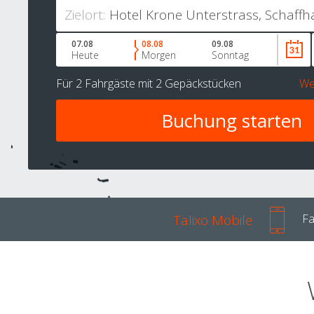
Zielort:
07.08
08.08
09.08
Heute
Morgen
Sonntag
Für
2 Fahrgäste
mit
2 Gepäckstücken
We
Talixo Mobile
Fa