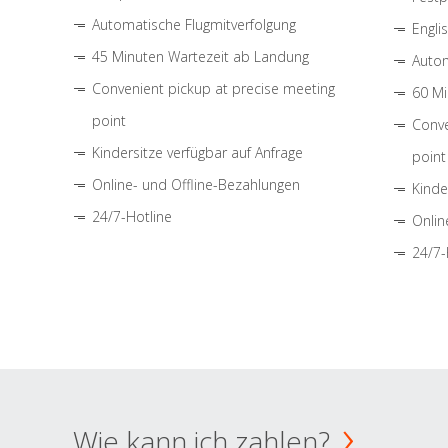
Automatische Flugmitverfolgung
Engli
45 Minuten Wartezeit ab Landung
Autom
Convenient pickup at precise meeting
60 Mi
point
Conve
Kindersitze verfügbar auf Anfrage
point
Online- und Offline-Bezahlungen
Kinde
24/7-Hotline
Onlin
24/7-
Wie kann ich zahlen?