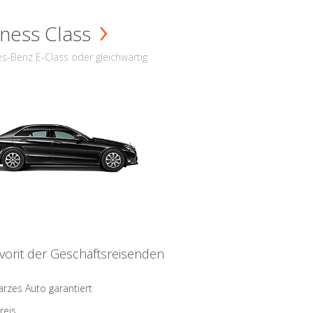
ness Class
s-Benz E-Class oder gleichwärtig
vorit der Geschäftsreisenden
rzes Auto garantiert
reis