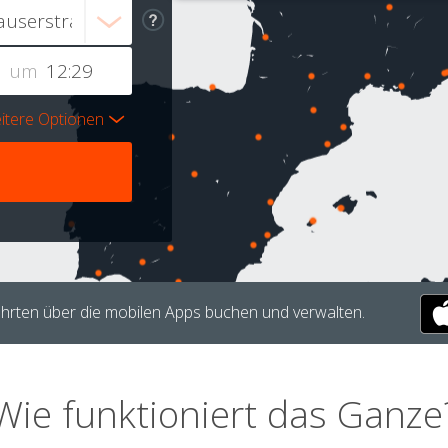
um
itere Optionen
hrten über die mobilen Apps buchen und verwalten.
Wie funktioniert das Ganze