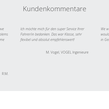
Kundenkommentare
ave
Ich möchte mich für den super Service Ihrer
We we
oblems
Fahrer/in bedanken. Das war Klasse, sehr
would
 me
flexibel und absolut empfehlenswert!
in Ge
M. Vogel, VOGEL Ingenieure
R.M.