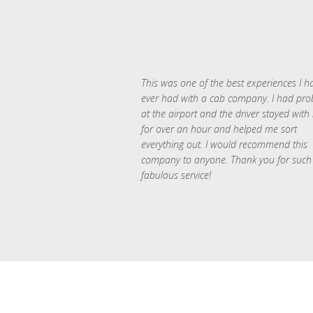
This was one of the best experiences I h
ever had with a cab company. I had pr
at the airport and the driver stayed with
for over an hour and helped me sort
everything out. I would recommend this
company to anyone. Thank you for such
fabulous service!