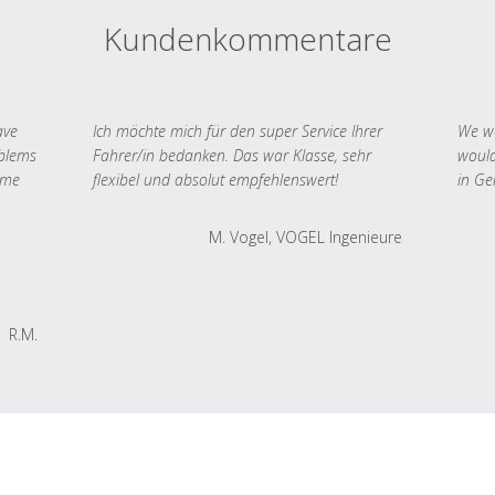
Kundenkommentare
ave
Ich möchte mich für den super Service Ihrer
We we
oblems
Fahrer/in bedanken. Das war Klasse, sehr
would
 me
flexibel und absolut empfehlenswert!
in Ge
M. Vogel, VOGEL Ingenieure
R.M.