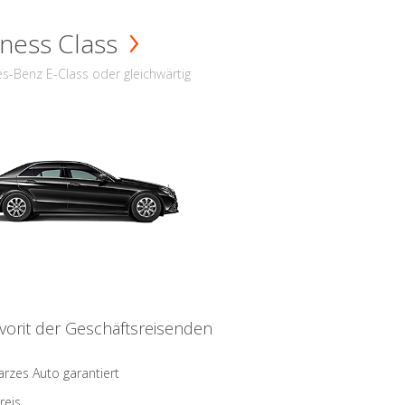
ness Class
s-Benz E-Class oder gleichwärtig
vorit der Geschäftsreisenden
rzes Auto garantiert
reis