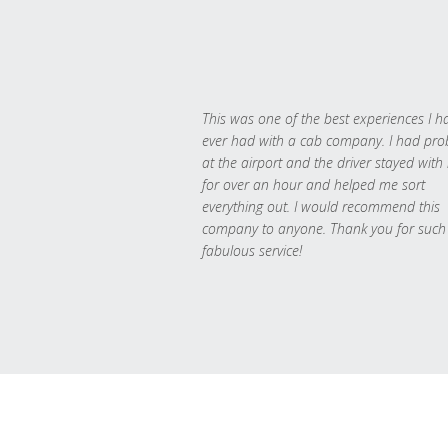
This was one of the best experiences I h
ever had with a cab company. I had pr
at the airport and the driver stayed with
for over an hour and helped me sort
everything out. I would recommend this
company to anyone. Thank you for such
fabulous service!