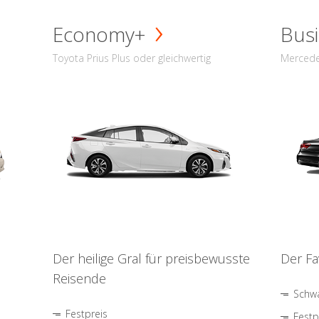
Economy+
Busi
Toyota Prius Plus oder gleichwertig
Mercede
Der heilige Gral für preisbewusste
Der Fa
Reisende
Schwa
Festpreis
Festp