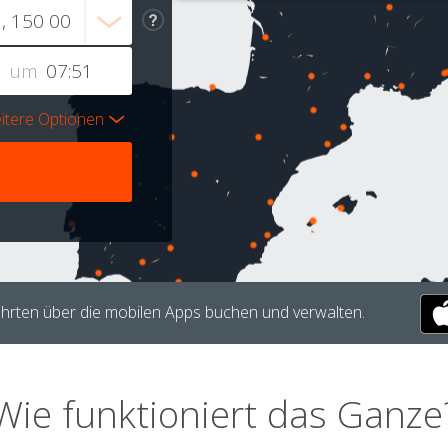
um
itere Optionen
hrten über die mobilen Apps buchen und verwalten.
Wie funktioniert das Ganze