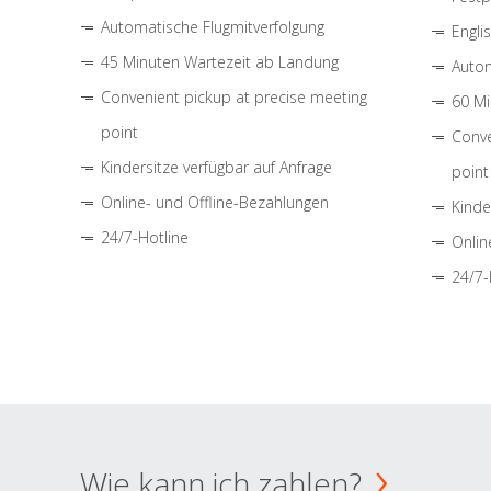
Automatische Flugmitverfolgung
Engli
45 Minuten Wartezeit ab Landung
Autom
Convenient pickup at precise meeting
60 Mi
point
Conve
Kindersitze verfügbar auf Anfrage
point
Online- und Offline-Bezahlungen
Kinde
24/7-Hotline
Onlin
24/7-
Wie kann ich zahlen?