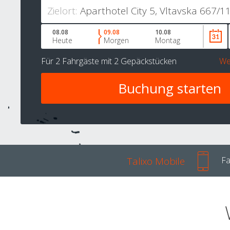
Zielort:
08.08
09.08
10.08
Heute
Morgen
Montag
Für
2 Fahrgäste
mit
2 Gepäckstücken
We
Talixo Mobile
Fa