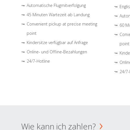
Automatische Flugmitverfolgung
Engli
45 Minuten Wartezeit ab Landung
Autom
Convenient pickup at precise meeting
60 Mi
point
Conve
Kindersitze verfügbar auf Anfrage
point
Online- und Offline-Bezahlungen
Kinde
24/7-Hotline
Onlin
24/7-
Wie kann ich zahlen?