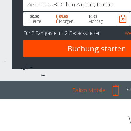
Zielort:
08.08
09.08
10.08
Heute
Morgen
Montag
Für
2 Fahrgäste
mit
2 Gepäckstücken
We
Talixo Mobile
Fa