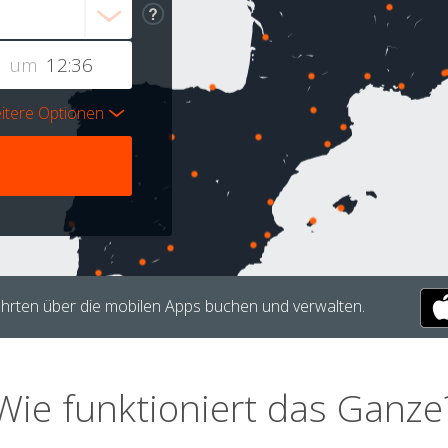
um
itere Optionen
hrten über die mobilen Apps buchen und verwalten.
Wie funktioniert das Ganze