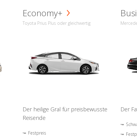
Economy+
Busi
Toyota Prius Plus oder gleichwertig
Mercede
Der heilige Gral für preisbewusste
Der Fa
Reisende
Schwa
Festpreis
Festp