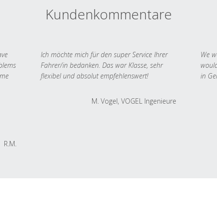
Kundenkommentare
ave
Ich möchte mich für den super Service Ihrer
We we
oblems
Fahrer/in bedanken. Das war Klasse, sehr
would
 me
flexibel und absolut empfehlenswert!
in Ge
M. Vogel, VOGEL Ingenieure
R.M.