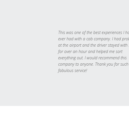
This was one of the best experiences I h
ever had with a cab company. I had pr
at the airport and the driver stayed with
for over an hour and helped me sort
everything out. I would recommend this
company to anyone. Thank you for such
fabulous service!