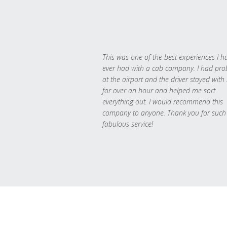
This was one of the best experiences I h
ever had with a cab company. I had pr
at the airport and the driver stayed with
for over an hour and helped me sort
everything out. I would recommend this
company to anyone. Thank you for such
fabulous service!