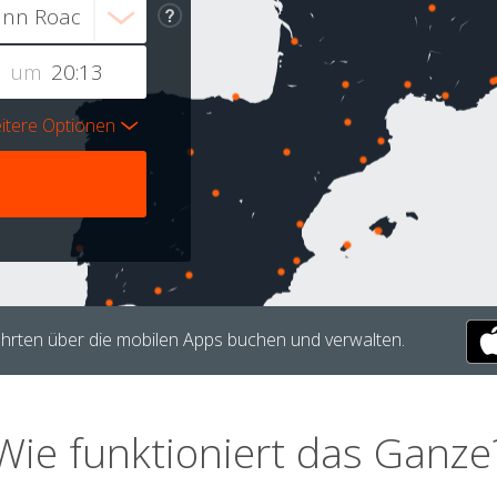
um
itere Optionen
hrten über die mobilen Apps buchen und verwalten.
Wie funktioniert das Ganze