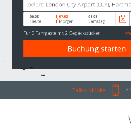
Zielort:
06.08
07.08
08.08
Heute
Morgen
Samstag
Für
2 Fahrgäste
mit
2 Gepäckstücken
We
Talixo Mobile
Fa