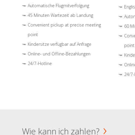
Automatische Flugmitverfolgung
Engli
45 Minuten Wartezeit ab Landung
Autom
Convenient pickup at precise meeting
60 Mi
point
Conve
Kindersitze verfügbar auf Anfrage
point
Online- und Offline-Bezahlungen
Kinde
24/7-Hotline
Onlin
24/7-
Wie kann ich zahlen?