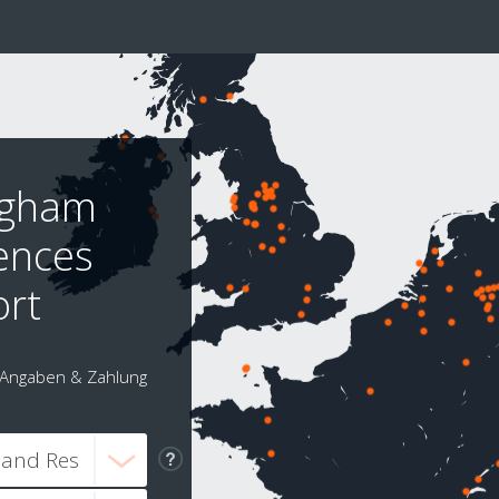
ngham
ences
ort
Angaben & Zahlung