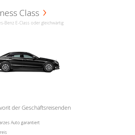
ness Class
s-Benz E-Class oder gleichwärtig
vorit der Geschäftsreisenden
rzes Auto garantiert
reis