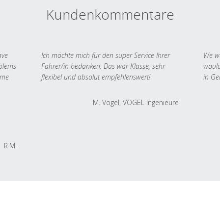
Kundenkommentare
ave
Ich möchte mich für den super Service Ihrer
We we
oblems
Fahrer/in bedanken. Das war Klasse, sehr
would
 me
flexibel und absolut empfehlenswert!
in Ge
M. Vogel, VOGEL Ingenieure
R.M.