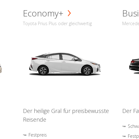
Economy+
Busi
Toyota Prius Plus oder gleichwertig
Mercede
Der heilige Gral für preisbewusste
Der Fa
Reisende
Schwa
Festpreis
Festp