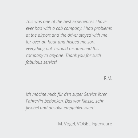
This was one of the best experiences I have
ever had with a cab company. I had problems
at the airport and the driver stayed with me
for over an hour and helped me sort
everything out. I would recommend this
company to anyone. Thank you for such
fabulous service!
R.M.
Ich möchte mich für den super Service Ihrer
Fahrer/in bedanken. Das war Klasse, sehr
flexibel und absolut empfehlenswert!
M. Vogel, VOGEL Ingenieure