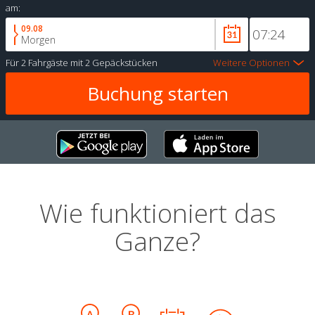
am:
09.08
Morgen
Für
2 Fahrgäste
mit
2 Gepäckstücken
Weitere Optionen
Wie funktioniert das
Ganze?