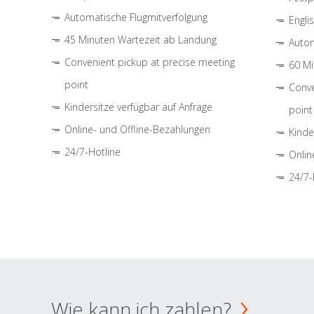
Automatische Flugmitverfolgung
Engli
45 Minuten Wartezeit ab Landung
Autom
Convenient pickup at precise meeting
60 Mi
point
Conve
Kindersitze verfügbar auf Anfrage
point
Online- und Offline-Bezahlungen
Kinde
24/7-Hotline
Onlin
24/7-
Wie kann ich zahlen?