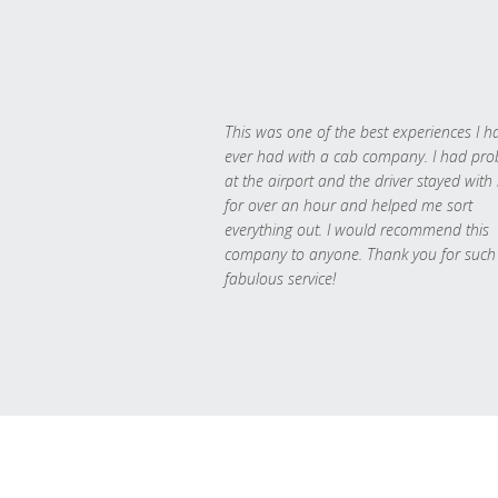
This was one of the best experiences I h
ever had with a cab company. I had pr
at the airport and the driver stayed with
for over an hour and helped me sort
everything out. I would recommend this
company to anyone. Thank you for such
fabulous service!