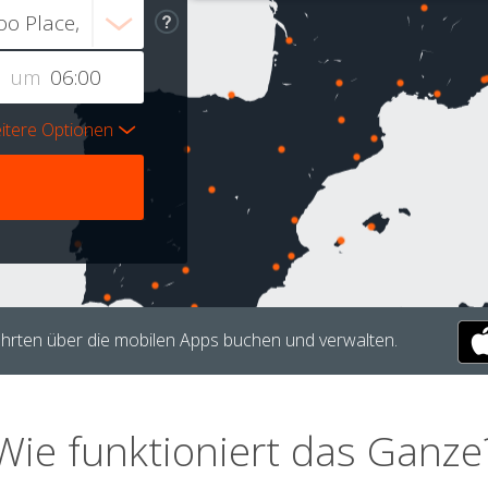
um
itere Optionen
hrten über die mobilen Apps buchen und verwalten.
Wie funktioniert das Ganze