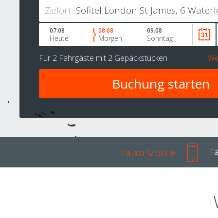
Zielort:
07.08
08.08
09.08
Heute
Morgen
Sonntag
Für
2 Fahrgäste
mit
2 Gepäckstücken
We
Talixo Mobile
Fa