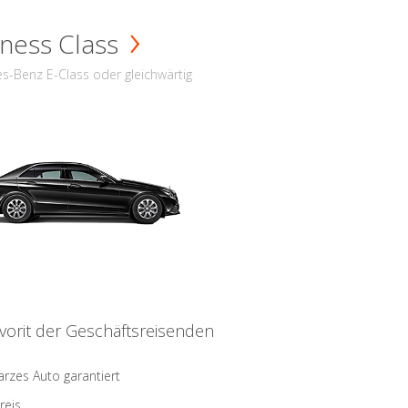
ness Class
s-Benz E-Class oder gleichwärtig
vorit der Geschäftsreisenden
rzes Auto garantiert
reis