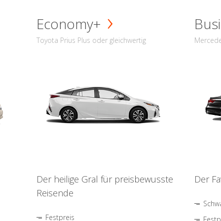
Economy+
Busi
Toyota Prius Plus oder gleichwertig
Mercede
Der heilige Gral für preisbewusste
Der Fa
Reisende
Schwa
Festpreis
Festp