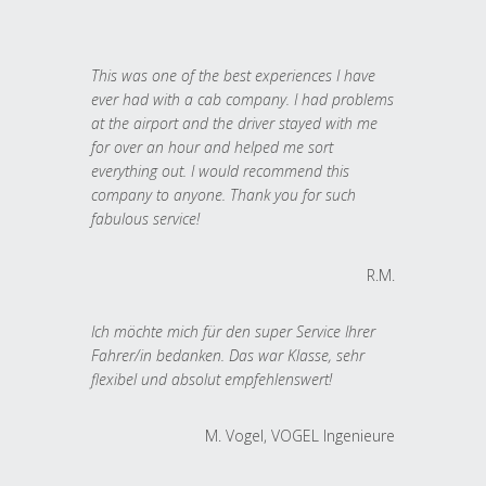
This was one of the best experiences I have
ever had with a cab company. I had problems
at the airport and the driver stayed with me
for over an hour and helped me sort
everything out. I would recommend this
company to anyone. Thank you for such
fabulous service!
R.M.
Ich möchte mich für den super Service Ihrer
Fahrer/in bedanken. Das war Klasse, sehr
flexibel und absolut empfehlenswert!
M. Vogel, VOGEL Ingenieure