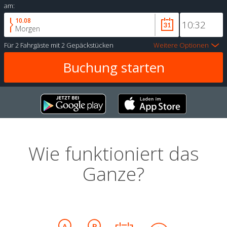
am:
10.08
Morgen
Für
2 Fahrgäste
mit
2 Gepäckstücken
Weitere Optionen
Wie funktioniert das
Ganze?