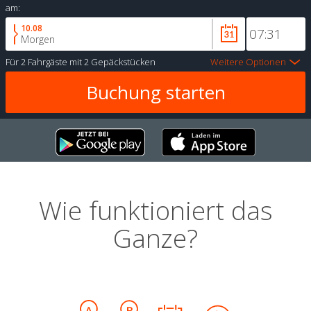
am:
10.08
Morgen
Für
2 Fahrgäste
mit
2 Gepäckstücken
Weitere Optionen
Wie funktioniert das
Ganze?