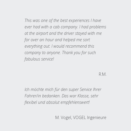
This was one of the best experiences I have
ever had with a cab company. I had problems
at the airport and the driver stayed with me
for over an hour and helped me sort
everything out. I would recommend this
company to anyone. Thank you for such
fabulous service!
R.M.
Ich möchte mich für den super Service Ihrer
Fahrer/in bedanken. Das war Klasse, sehr
flexibel und absolut empfehlenswert!
M. Vogel, VOGEL Ingenieure