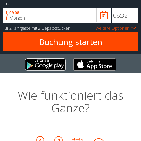
am:
09.08
Morgen
Für
2 Fahrgäste
mit
2 Gepäckstücken
Weitere Optionen
Wie funktioniert das
Ganze?