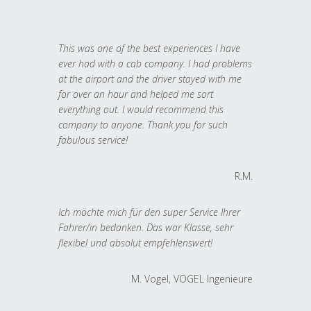
This was one of the best experiences I have
ever had with a cab company. I had problems
at the airport and the driver stayed with me
for over an hour and helped me sort
everything out. I would recommend this
company to anyone. Thank you for such
fabulous service!
R.M.
Ich möchte mich für den super Service Ihrer
Fahrer/in bedanken. Das war Klasse, sehr
flexibel und absolut empfehlenswert!
M. Vogel, VOGEL Ingenieure