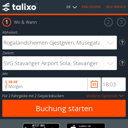
DE
EINLOGGEN
SELF SERVICE
Wo & Wann
Abholort:
Zielort:
am:
08.08
Morgen
Für
2 Fahrgäste
mit
2 Gepäckstücken
Weitere Optionen