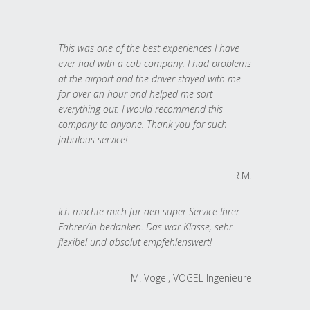
This was one of the best experiences I have
ever had with a cab company. I had problems
at the airport and the driver stayed with me
for over an hour and helped me sort
everything out. I would recommend this
company to anyone. Thank you for such
fabulous service!
R.M.
Ich möchte mich für den super Service Ihrer
Fahrer/in bedanken. Das war Klasse, sehr
flexibel und absolut empfehlenswert!
M. Vogel, VOGEL Ingenieure