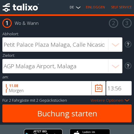
DE
EINLOGGEN
SELF SERVICE
Wo & Wann
Abholort:
Zielort:
am:
11.08
Morgen
Für
2 Fahrgäste
mit
2 Gepäckstücken
Weitere Optionen