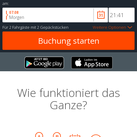
am:
07.08
Morgen
Für
2 Fahrgäste
mit
2 Gepäckstücken
Weitere Optionen
Wie funktioniert das
Ganze?