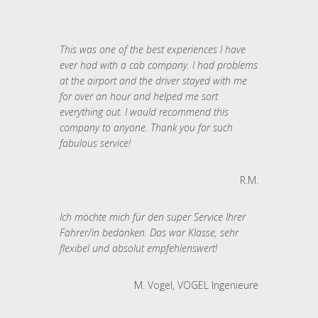
This was one of the best experiences I have
ever had with a cab company. I had problems
at the airport and the driver stayed with me
for over an hour and helped me sort
everything out. I would recommend this
company to anyone. Thank you for such
fabulous service!
R.M.
Ich möchte mich für den super Service Ihrer
Fahrer/in bedanken. Das war Klasse, sehr
flexibel und absolut empfehlenswert!
M. Vogel, VOGEL Ingenieure