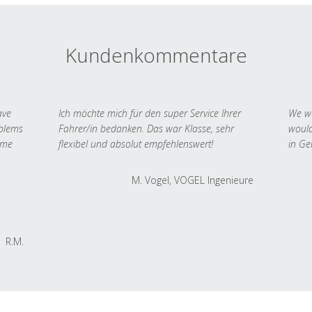
Kundenkommentare
ave
Ich möchte mich für den super Service Ihrer
We we
oblems
Fahrer/in bedanken. Das war Klasse, sehr
would
 me
flexibel und absolut empfehlenswert!
in Ge
M. Vogel, VOGEL Ingenieure
R.M.