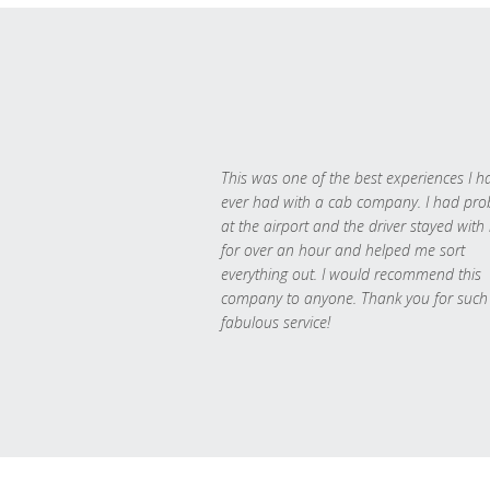
This was one of the best experiences I h
ever had with a cab company. I had pr
at the airport and the driver stayed with
for over an hour and helped me sort
everything out. I would recommend this
company to anyone. Thank you for such
fabulous service!