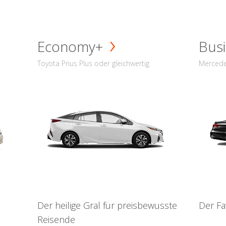
Economy+
Busi
Toyota Prius Plus oder gleichwertig
Mercede
Der heilige Gral für preisbewusste
Der Fa
Reisende