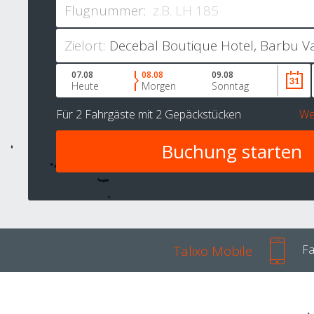
Flugnummer:
Zielort:
07.08
08.08
09.08
Heute
Morgen
Sonntag
Für
2 Fahrgäste
mit
2 Gepäckstücken
We
Talixo Mobile
Fa