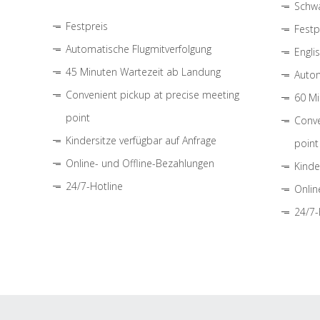
Schwa
Festpreis
Festp
Automatische Flugmitverfolgung
Engli
45 Minuten Wartezeit ab Landung
Autom
Convenient pickup at precise meeting
60 Mi
point
Conve
Kindersitze verfügbar auf Anfrage
point
Online- und Offline-Bezahlungen
Kinde
24/7-Hotline
Onlin
24/7-