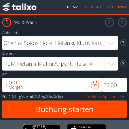
DE
EINLOGGEN
SELF SERVICE
Wo & Wann
Abholort:
Zielort:
am:
09.08
Morgen
Für
2 Fahrgäste
mit
2 Gepäckstücken
Weitere Optionen