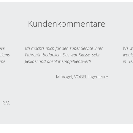
Kundenkommentare
ave
Ich möchte mich für den super Service Ihrer
We we
oblems
Fahrer/in bedanken. Das war Klasse, sehr
would
 me
flexibel und absolut empfehlenswert!
in Ge
M. Vogel, VOGEL Ingenieure
R.M.