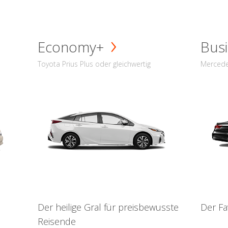
Economy+
Busi
Toyota Prius Plus oder gleichwertig
Mercede
Der heilige Gral für preisbewusste
Der Fa
Reisende