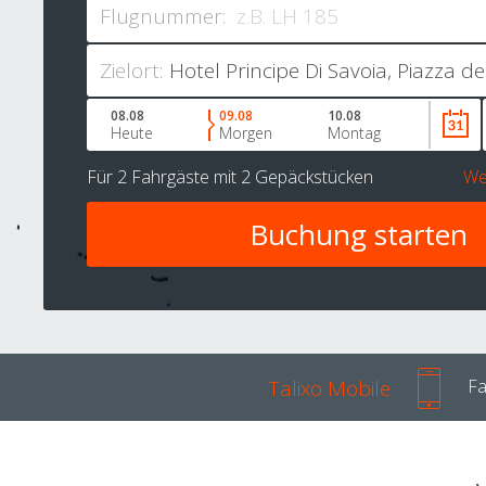
Flugnummer:
Zielort:
08.08
09.08
10.08
Heute
Morgen
Montag
Für
2 Fahrgäste
mit
2 Gepäckstücken
We
Talixo Mobile
Fa