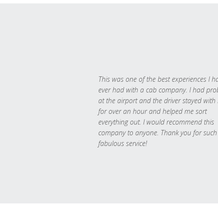
This was one of the best experiences I h
ever had with a cab company. I had pr
at the airport and the driver stayed with
for over an hour and helped me sort
everything out. I would recommend this
company to anyone. Thank you for such
fabulous service!