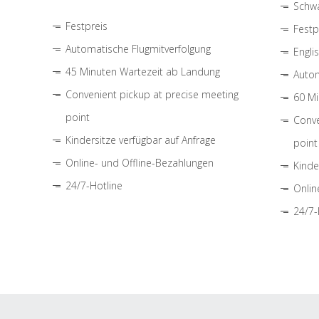
Schwa
Festpreis
Festp
Automatische Flugmitverfolgung
Engli
45 Minuten Wartezeit ab Landung
Autom
Convenient pickup at precise meeting
60 Mi
point
Conve
Kindersitze verfügbar auf Anfrage
point
Online- und Offline-Bezahlungen
Kinde
24/7-Hotline
Onlin
24/7-