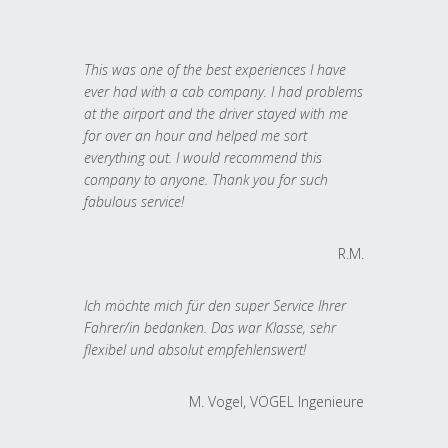
This was one of the best experiences I have
ever had with a cab company. I had problems
at the airport and the driver stayed with me
for over an hour and helped me sort
everything out. I would recommend this
company to anyone. Thank you for such
fabulous service!
R.M.
Ich möchte mich für den super Service Ihrer
Fahrer/in bedanken. Das war Klasse, sehr
flexibel und absolut empfehlenswert!
M. Vogel, VOGEL Ingenieure