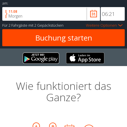
am:
11.08
Morgen
Für
2 Fahrgäste
mit
2 Gepäckstücken
Weitere Optionen
Wie funktioniert das
Ganze?