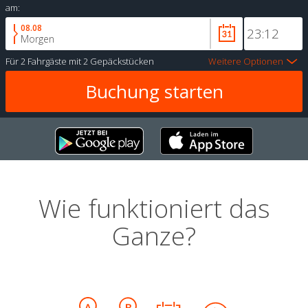
am:
08.08
Morgen
Für
2 Fahrgäste
mit
2 Gepäckstücken
Weitere Optionen
Wie funktioniert das
Ganze?