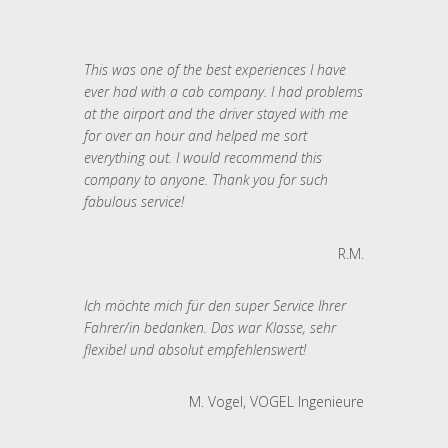
This was one of the best experiences I have
ever had with a cab company. I had problems
at the airport and the driver stayed with me
for over an hour and helped me sort
everything out. I would recommend this
company to anyone. Thank you for such
fabulous service!
R.M.
Ich möchte mich für den super Service Ihrer
Fahrer/in bedanken. Das war Klasse, sehr
flexibel und absolut empfehlenswert!
M. Vogel, VOGEL Ingenieure