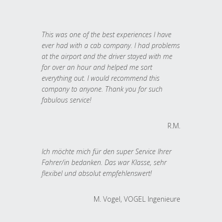
This was one of the best experiences I have
ever had with a cab company. I had problems
at the airport and the driver stayed with me
for over an hour and helped me sort
everything out. I would recommend this
company to anyone. Thank you for such
fabulous service!
R.M.
Ich möchte mich für den super Service Ihrer
Fahrer/in bedanken. Das war Klasse, sehr
flexibel und absolut empfehlenswert!
M. Vogel, VOGEL Ingenieure