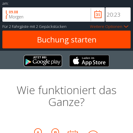
am:
09.08
Morgen
Für
2 Fahrgäste
mit
2 Gepäckstücken
Weitere Optionen
Wie funktioniert das
Ganze?