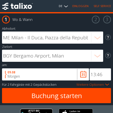
DE
EINLOGGEN
SELF SERVICE
Wo & Wann
Abholort:
Zielort:
am:
09.08
Morgen
Für
2 Fahrgäste
mit
2 Gepäckstücken
Weitere Optionen