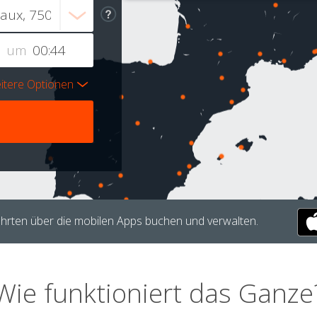
um
itere Optionen
hrten über die mobilen Apps buchen und verwalten.
Wie funktioniert das Ganze