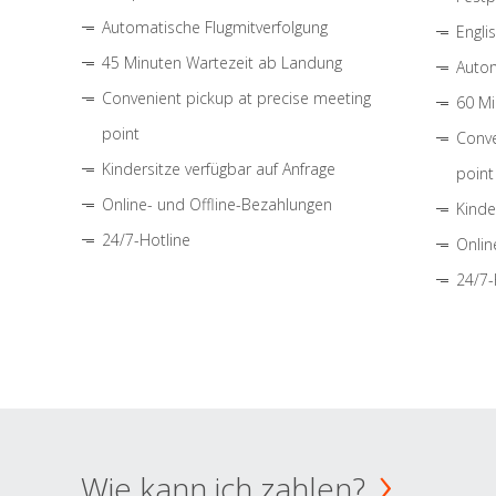
Automatische Flugmitverfolgung
Engli
45 Minuten Wartezeit ab Landung
Autom
Convenient pickup at precise meeting
60 Mi
point
Conve
Kindersitze verfügbar auf Anfrage
point
Online- und Offline-Bezahlungen
Kinde
24/7-Hotline
Onlin
24/7-
Wie kann ich zahlen?