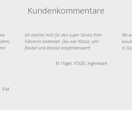
Kundenkommentare
ave
Ich möchte mich für den super Service Ihrer
We we
oblems
Fahrer/in bedanken. Das war Klasse, sehr
would
 me
flexibel und absolut empfehlenswert!
in Ge
M. Vogel, VOGEL Ingenieure
R.M.