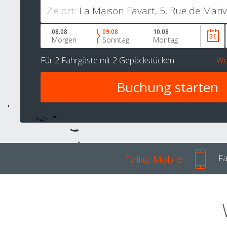
Zielort:
08.08
09.08
10.08
Morgen
Sonntag
Montag
Für
2 Fahrgäste
mit
2 Gepäckstücken
We
Talixo Mobile
Fa