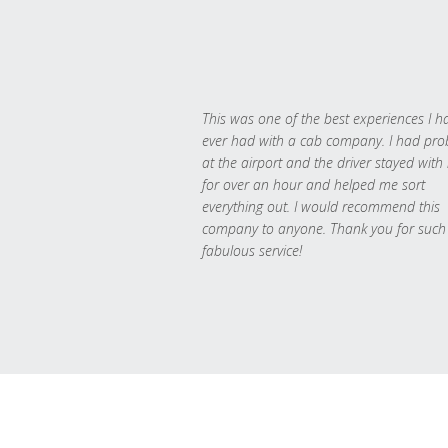
This was one of the best experiences I h
ever had with a cab company. I had pr
at the airport and the driver stayed with
for over an hour and helped me sort
everything out. I would recommend this
company to anyone. Thank you for such
fabulous service!