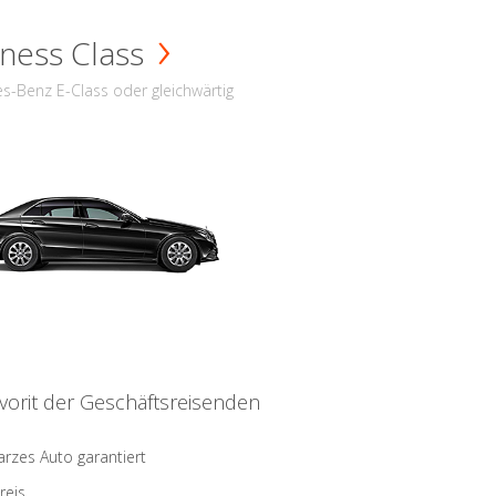
ness Class
s-Benz E-Class oder gleichwärtig
vorit der Geschäftsreisenden
rzes Auto garantiert
reis