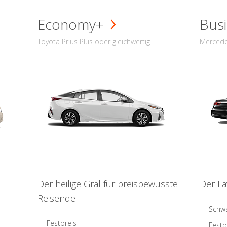
Economy+
Busi
Toyota Prius Plus oder gleichwertig
Mercede
Der heilige Gral für preisbewusste
Der Fa
Reisende
Schwa
Festpreis
Festp