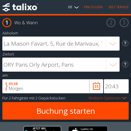
DE
EINLOGGEN
SELF SERVICE
Wo & Wann
Abholort:
Zielort:
am:
09.08
Morgen
Für
2 Fahrgäste
mit
2 Gepäckstücken
Weitere Optionen